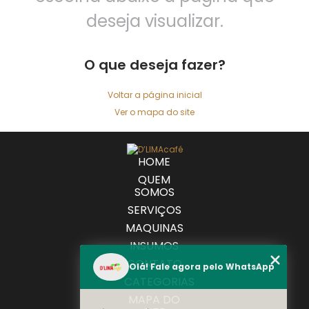
deseja visualizar.
O que deseja fazer?
Voltar a página inicial
Ver o mapa do site
HOME
QUEM
SOMOS
SERVIÇOS
MAQUINAS
INSUMOS
CONTATO
Olá! Fale agora pelo WhatsApp
CATEGORIAS
MAPA DO